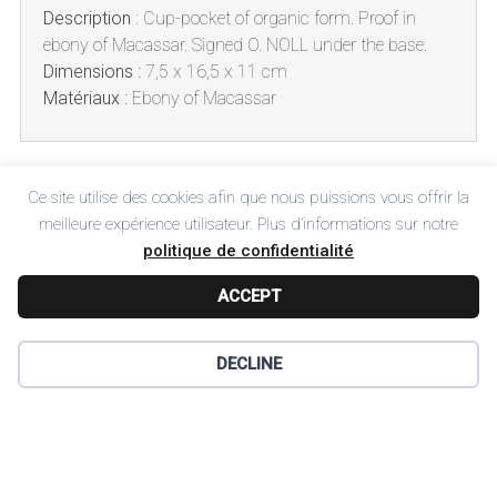
Description
:
Cup-pocket of organic form. Proof in
ebony of Macassar.
Signed O. NOLL under the base.
Dimensions :
7,5 x 16,5 x 11 cm
Matériaux :
Ebony of Macassar
Post
Ce site utilise des cookies afin que nous puissions vous offrir la
SÉLECTION PRÉCÉDENTE
meilleure expérience utilisateur. Plus d’informations sur notre
navigation
Ruelland Lamp
politique de confidentialité
ACCEPT
DECLINE