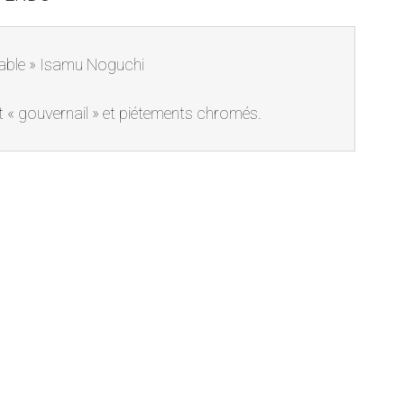
table » Isamu Noguchi
 « gouvernail » et piétements chromés.